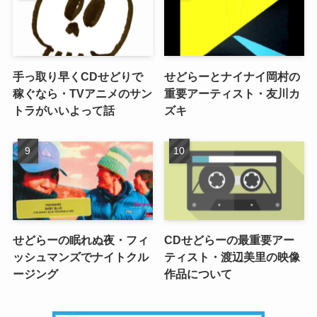
手っ取り早くCDせどりで
せどらーとナイナイ岡村の
稼ぐなら・TVアニメのサン
重要アーティスト・友川カ
トラがいいよって話
ズキ
せどらーの眠れぬ夜・フィ
CDせどらーの最重要アー
ッシュマンズでナイトクル
ティスト・渡辺美里の映像
ージング
作品について