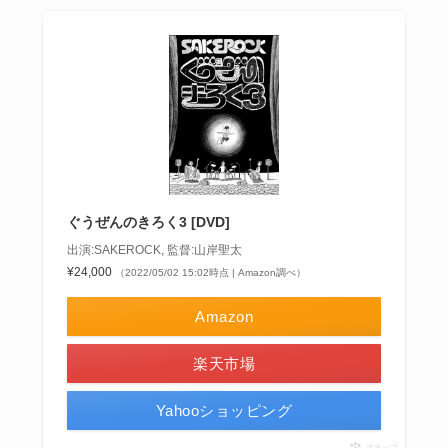
ぐうぜんのきろく3 [DVD]
出演:SAKEROCK, 監督:山岸聖太
¥24,000
（2022/05/02 15:02時点 | Amazon調べ）
Amazon
楽天市場
Yahooショッピング
ポチップ