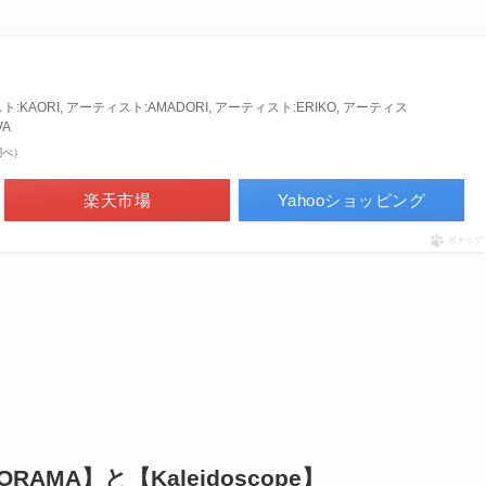
ト:KAORI, アーティスト:AMADORI, アーティスト:ERIKO, アーティス
VA
n調べ）
楽天市場
Yahooショッピング
ポチップ
MA】と【Kaleidoscope】